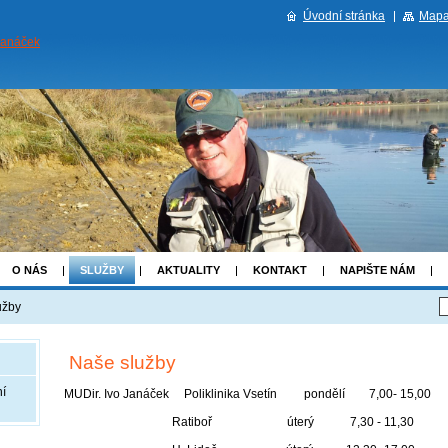
Úvodní stránka
Mapa
Janáček
O NÁS
SLUŽBY
AKTUALITY
KONTAKT
NAPIŠTE NÁM
užby
Naše služby
ní
MUDir. Ivo Janáček Poliklinika Vsetín pondělí 7,00- 15,00
Ratiboř úterý 7,30 - 11,30