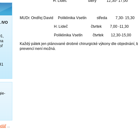
H. Lideč úterý 12,30- 17,00
MUDr. Ondřej David Poliklinika Vsetín středa 7,30- 15,30
 IVO
H. Lideč čtvrtek 7,00 -11,30
Poliklinika Vsetín čtvrtek 12,30-15,00
01,
na
Každý pátek jen plánované drobné chirurgické výkony dle objednání, 
oř
prevencí není možná.
41
ie-
ndář
...