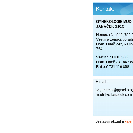
Kontakt
GYNEKOLOGIE MUDr.
JANÁČEK S.R.O
Nemocniční 945, 755 
Vsetín a ženská porad
Horní Lideč 292, Ratib
754
Vsetín 571 818 556
Horní Lideč 731 867 6
Ratiboř 731 116 858
E-mail:
ivojanacek@gynekolog
mudr-ivo-janacek.com
Sestavuji aktuální
kale